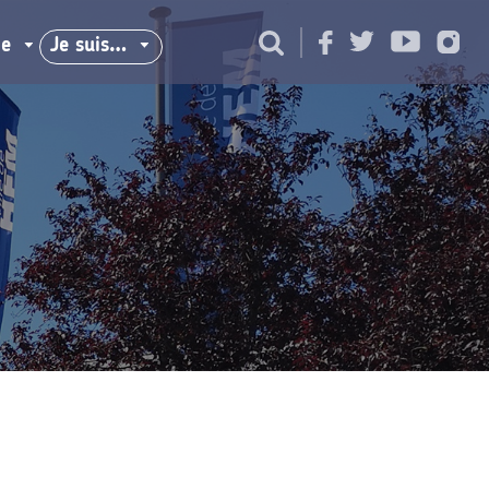
ie
Je suis…