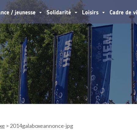
ance / jeunesse
Solidarité
Loisirs
Cadre de v
xe
>
2014galaboxeannonce-jpg