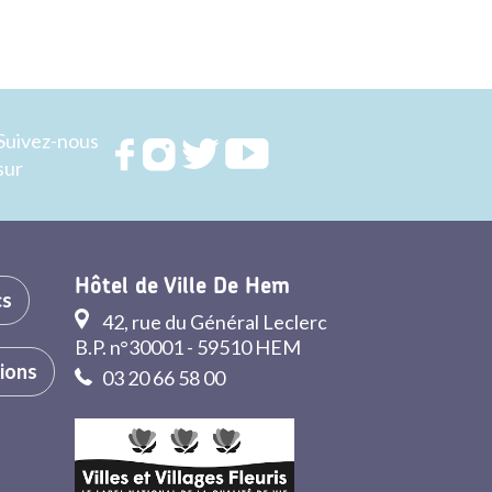
Suivez-nous
Rejoignez
Rejoignez
Rejoignez
Rejoignez
sur
nous sur
nous sur
nous sur
nous sur
FACEBOOK
INSTAGRAM
TWITTER
YOUTUBE
Hôtel de Ville De Hem
cs
42, rue du Général Leclerc
B.P. n°30001 - 59510 HEM
tions
03 20 66 58 00