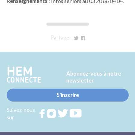
Renseignements
: Infos seniors au 03 20 66 04 04.
Partager
sur
sur
Twitter
Facebook
HEM
Abonnez-vous à notre
CONNECTE
newsletter
S'inscrire
Suivez-nous
Rejoignez
Rejoignez
Rejoignez
Rejoignez
sur
nous sur
nous sur
nous sur
nous sur
FACEBOOK
INSTAGRAM
TWITTER
YOUTUBE