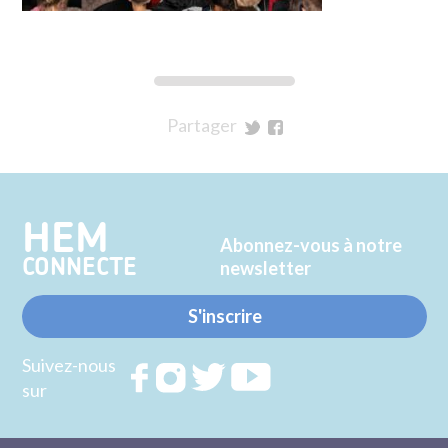
Partager
sur
sur
Twitter
Facebook
HEM
Abonnez-vous à notre
CONNECTE
newsletter
S'inscrire
Suivez-nous
Rejoignez
Rejoignez
Rejoignez
Rejoignez
sur
nous sur
nous sur
nous sur
nous sur
FACEBOOK
INSTAGRAM
TWITTER
YOUTUBE