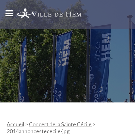
Accueil
>
Concert de la Sainte Cécile
>
2014annoncestececile-jpg