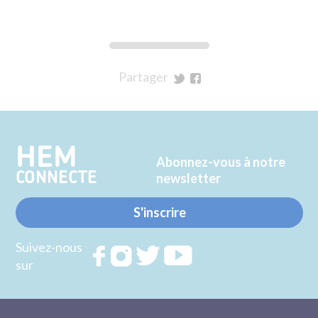
Partager
sur
sur
Twitter
Facebook
HEM
Abonnez-vous à notre
CONNECTE
newsletter
S'inscrire
Suivez-nous
Rejoignez
Rejoignez
Rejoignez
Rejoignez
sur
nous sur
nous sur
nous sur
nous sur
FACEBOOK
INSTAGRAM
TWITTER
YOUTUBE