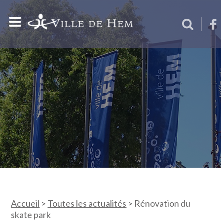
Accueil
>
Toutes les actualités
>
Rénovation du
skate park