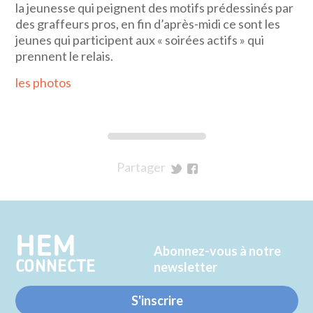
la jeunesse qui peignent des motifs prédessinés par
des graffeurs pros, en fin d’après-midi ce sont les
jeunes qui participent aux « soirées actifs » qui
prennent le relais.
les photos
Partager
sur
sur
Twitter
Facebook
HEM
Abonnez-vous à notre
CONNECTE
newsletter
S'inscrire