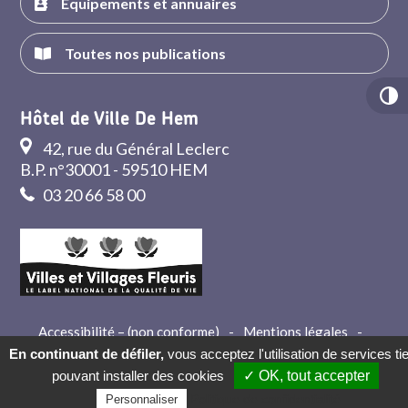
Équipements et annuaires
Toutes nos publications
Hôtel de Ville De Hem
42, rue du Général Leclerc
B.P. n°30001 - 59510 HEM
03 20 66 58 00
Accessibilité – (non conforme)
-
Mentions légales
-
Crédits
-
Contact
En continuant de défiler,
vous acceptez l'utilisation de services ti
pouvant installer des cookies
✓ OK, tout accepter
Politique de confidentialité
Personnaliser