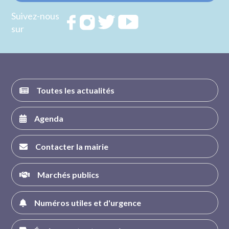
Suivez-nous
Rejoignez
Rejoignez
Rejoignez
Rejoignez
sur
nous sur
nous sur
nous sur
nous sur
FACEBOOK
INSTAGRAM
TWITTER
YOUTUBE
Toutes les actualités
Agenda
Contacter la mairie
Marchés publics
Numéros utiles et d'urgence