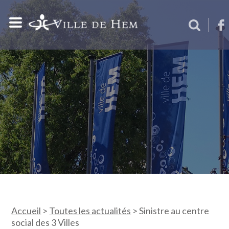
Accueil
>
Toutes les actualités
>
Sinistre au centre
social des 3 Villes