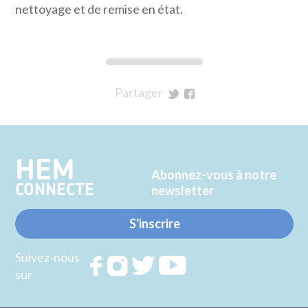
nettoyage et de remise en état.
Partager
sur
sur
Twitter
Facebook
HEM
Abonnez-vous à notre
CONNECTE
newsletter
S'inscrire
Suivez-nous
Rejoignez
Rejoignez
Rejoignez
Rejoignez
sur
nous sur
nous sur
nous sur
nous sur
FACEBOOK
INSTAGRAM
TWITTER
YOUTUBE