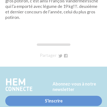
gros potiron, c’est ainsi François Vandermeirssche
qui l’a emporté avec légume de 19 kg!!!. deuxième
et dernier concours de l’année, celui du plus gros
potiron.
Partager
sur
sur
Twitter
Facebook
HEM
Abonnez-vous à notre
CONNECTE
newsletter
S'inscrire