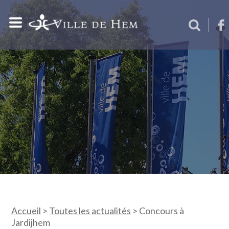
Accueil
>
Toutes les actualités
>
Concours à
Jardijhem