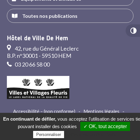
Toutes nos publications
Hôtel de Ville De Hem
42, rue du Général Leclerc
B.P. n°30001 - 59510 HEM
03 20 66 58 00
Accessibilité – (non conforme)
-
Mentions légales
-
Crédits
-
Contact
En continuant de défiler,
vous acceptez l'utilisation de services ti
pouvant installer des cookies
✓ OK, tout accepter
Politique de confidentialité
Personnaliser