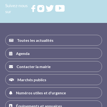
Suivez-nous
Rejoignez
Rejoignez
Rejoignez
Rejoignez
sur
nous sur
nous sur
nous sur
nous sur
FACEBOOK
INSTAGRAM
TWITTER
YOUTUBE
Toutes les actualités
Agenda
Contacter la mairie
Marchés publics
Numéros utiles et d'urgence
Équipements et annuaires