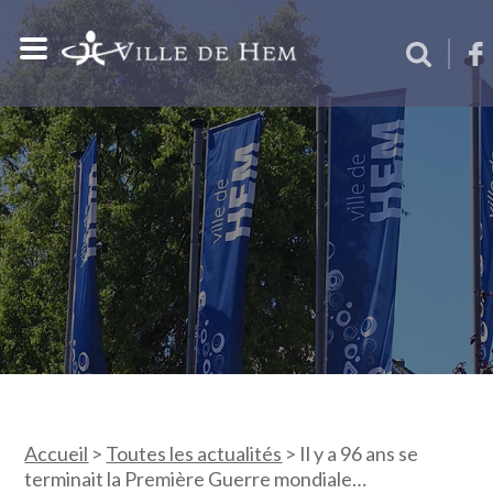
Accueil
>
Toutes les actualités
>
Il y a 96 ans se
terminait la Première Guerre mondiale…