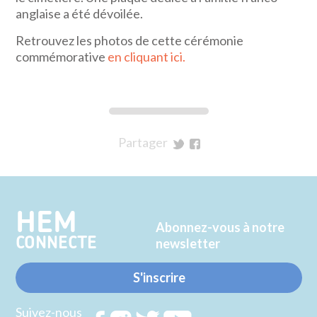
anglaise a été dévoilée.
Retrouvez les photos de cette cérémonie
commémorative
en cliquant ici.
Partager
sur
sur
Twitter
Facebook
HEM
Abonnez-vous à notre
CONNECTE
newsletter
S'inscrire
Suivez-nous