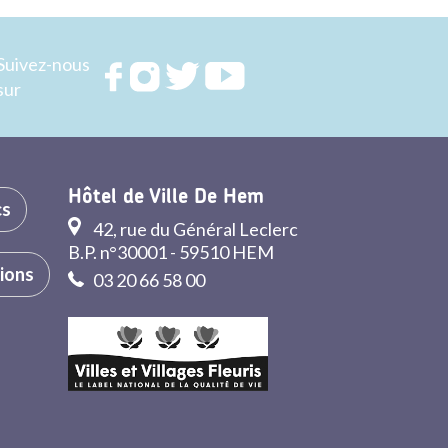
Suivez-nous
Rejoignez
Rejoignez
Rejoignez
Rejoignez
sur
nous sur
nous sur
nous sur
nous sur
FACEBOOK
INSTAGRAM
TWITTER
YOUTUBE
Hôtel de Ville De Hem
cs
42, rue du Général Leclerc
B.P. n°30001 - 59510 HEM
tions
03 20 66 58 00