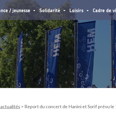
ance / jeunesse
Solidarité
Loisirs
Cadre de v
 actualités
>
Report du concert de Hanini et Sorif prévu l