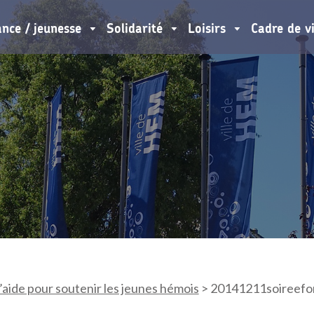
ance / jeunesse
Solidarité
Loisirs
Cadre de v
’aide pour soutenir les jeunes hémois
>
20141211soireefo