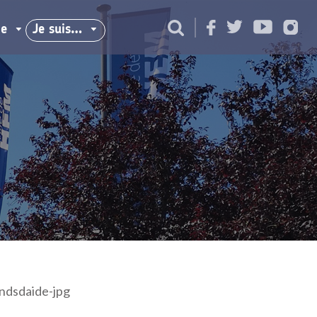
ie
Je suis…
ndsdaide-jpg