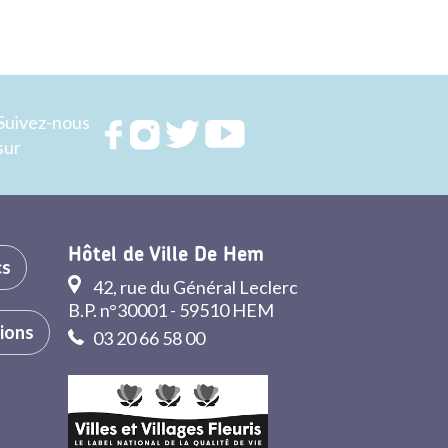
Suivez-nous
Rejoignez
Rejoignez
Rejoignez
Rejoignez
sur
nous sur
nous sur
nous sur
nous sur
FACEBOOK
INSTAGRAM
TWITTER
YOUTUBE
Hôtel de Ville De Hem
cs
42, rue du Général Leclerc
B.P. n°30001 - 59510 HEM
tions
03 20 66 58 00