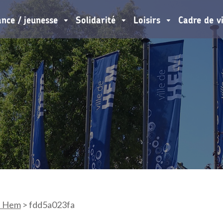
ance / jeunesse
Solidarité
Loisirs
Cadre de v
à Hem
>
fdd5a023fa