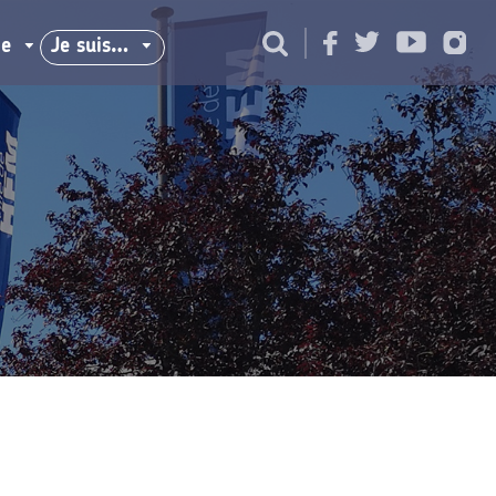
ie
Je suis…