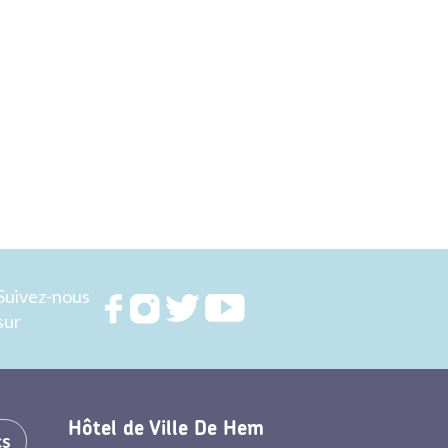
Suivez-nous
Rejoignez
Rejoignez
Rejoignez
Rejoignez
sur
nous sur
nous sur
nous sur
nous sur
FACEBOOK
INSTAGRAM
TWITTER
YOUTUBE
Hôtel de Ville De Hem
cs