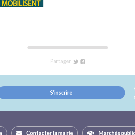
Partager
sur
sur
Twitter
Facebook
S'inscrire
a
Contacter la mairie
Marchés publi