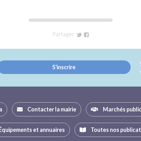
Partager
sur
sur
Twitter
Facebook
S'inscrire
a
Contacter la mairie
Marchés publi
Équipements et annuaires
Toutes nos publica