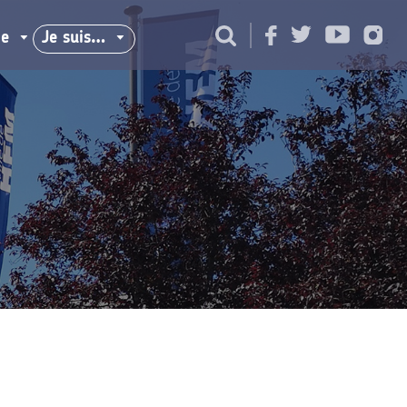
ie
Je suis…