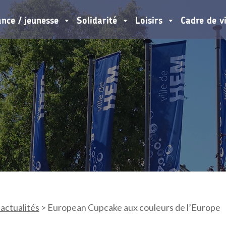
ance / jeunesse
Solidarité
Loisirs
Cadre de v
 actualités
>
European Cupcake aux couleurs de l’Europe