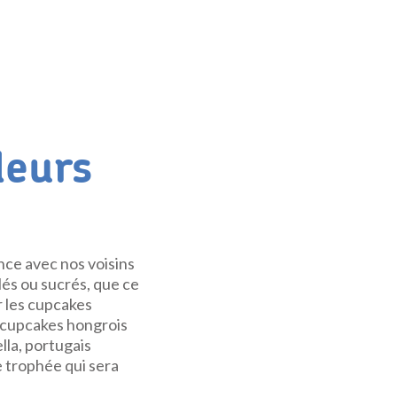
leurs
nce avec nos voisins
és ou sucrés, que ce
r les cupcakes
es cupcakes hongrois
lla, portugais
e trophée qui sera