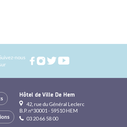
Suivez-nous
Rejoignez
Rejoignez
Rejoignez
Rejoignez
sur
nous sur
nous sur
nous sur
nous sur
FACEBOOK
INSTAGRAM
TWITTER
YOUTUBE
Hôtel de Ville De Hem
cs
42, rue du Général Leclerc
B.P. n°30001 - 59510 HEM
tions
03 20 66 58 00