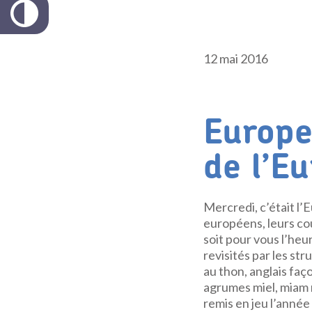
12 mai 2016
Europe
de l’E
Mercredi, c’était l’
européens, leurs co
soit pour vous l’heu
revisités par les str
au thon, anglais faç
agrumes miel, miam m
remis en jeu l’année