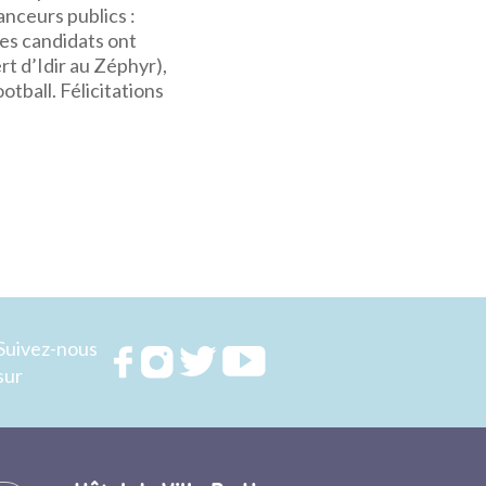
anceurs publics :
nes candidats ont
t d’Idir au Zéphyr),
otball. Félicitations
Suivez-nous
Rejoignez
Rejoignez
Rejoignez
Rejoignez
sur
nous sur
nous sur
nous sur
nous sur
FACEBOOK
INSTAGRAM
TWITTER
YOUTUBE