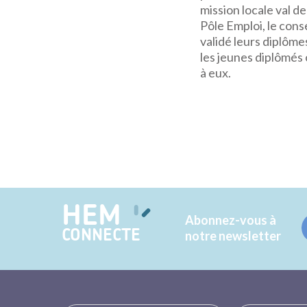
mission locale val d
Pôle Emploi, le con
validé leurs diplôme
les jeunes diplômés o
à eux.
HEM
Abonnez-vous à
CONNECTE
notre newsletter