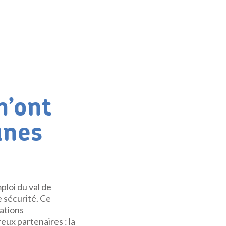
n’ont
unes
ploi du val de
 sécurité. Ce
cations
reux partenaires : la