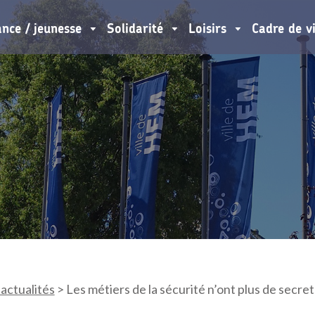
ance / jeunesse
Solidarité
Loisirs
Cadre de v
 actualités
>
Les métiers de la sécurité n’ont plus de secre