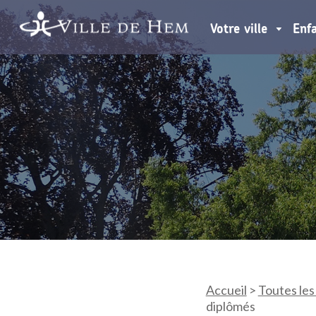
Votre ville
Enf
Accueil
>
Toutes les
diplômés