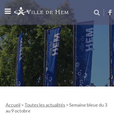
Accueil
>
Toutes les actualités
>
Semaine bleue du 3
au 9 octobre