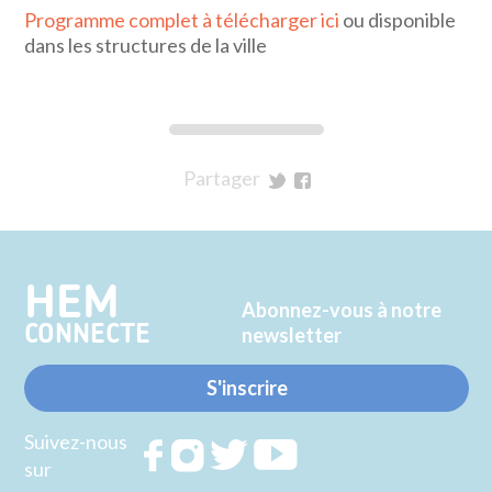
Programme complet à télécharger ici
ou disponible
dans les structures de la ville
Partager
sur
sur
Twitter
Facebook
HEM
Abonnez-vous à notre
CONNECTE
newsletter
S'inscrire
Suivez-nous
Rejoignez
Rejoignez
Rejoignez
Rejoignez
sur
nous sur
nous sur
nous sur
nous sur