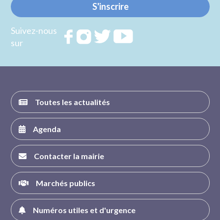
S'inscrire
Suivez-nous
Rejoignez
Rejoignez
Rejoignez
Rejoignez
sur
nous sur
nous sur
nous sur
nous sur
FACEBOOK
INSTAGRAM
TWITTER
YOUTUBE
Toutes les actualités
Agenda
Contacter la mairie
Marchés publics
Numéros utiles et d'urgence