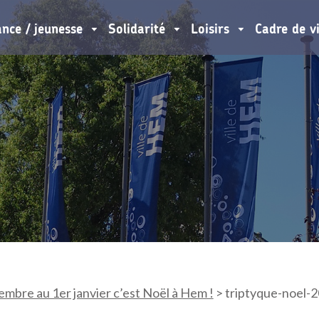
ance / jeunesse
Solidarité
Loisirs
Cadre de v
mbre au 1er janvier c’est Noël à Hem !
>
triptyque-noel-