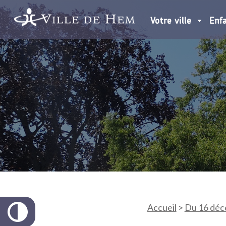
Votre ville
Enf
Accueil
>
Du 16 déce