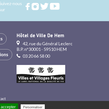
Suivez-nous
Rejoignez
Rejoignez
Rejoignez
Rejoignez
sur
nous sur
nous sur
nous sur
nous sur
FACEBOOK
INSTAGRAM
TWITTER
YOUTUBE
Hôtel de Ville De Hem
cs
42, rue du Général Leclerc
B.P. n°30001 - 59510 HEM
tions
03 20 66 58 00
tact
 accepter
Politique de confidentialité
Personnaliser