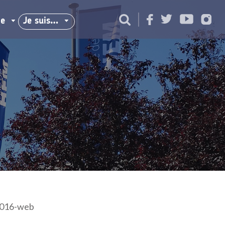
ie
Je suis…
2016-web