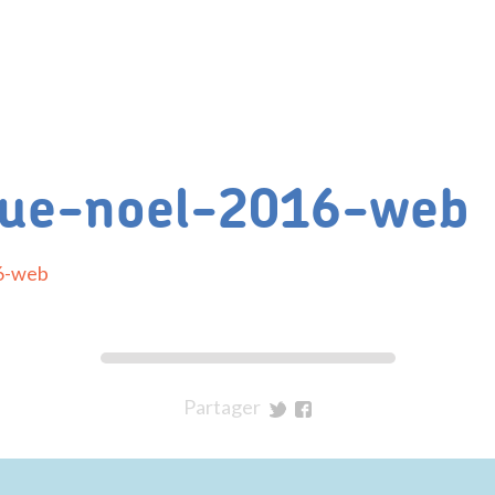
que-noel-2016-web
16-web
Partager
sur
sur
Twitter
Facebook