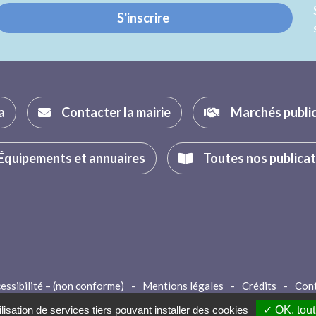
S'inscrire
a
Contacter la mairie
Marchés publi
Équipements et annuaires
Toutes nos publica
essibilité – (non conforme)
-
Mentions légales
-
Crédits
-
Con
lisation de services tiers pouvant installer des cookies
✓ OK, tout