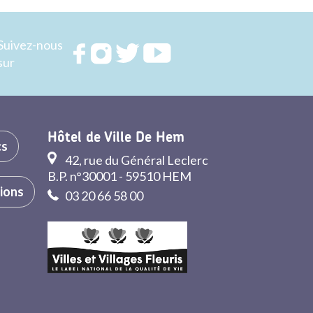
Suivez-nous
Rejoignez
Rejoignez
Rejoignez
Rejoignez
sur
nous sur
nous sur
nous sur
nous sur
FACEBOOK
INSTAGRAM
TWITTER
YOUTUBE
Hôtel de Ville De Hem
cs
42, rue du Général Leclerc
B.P. n°30001 - 59510 HEM
tions
03 20 66 58 00