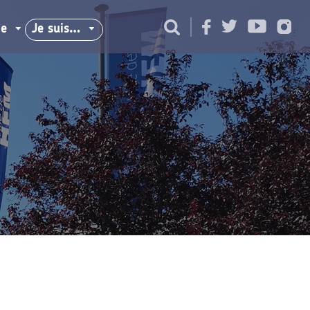
ie
Je suis…