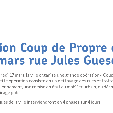
ion Coup de Propre 
mars rue Jules Gues
edi 17 mars, la ville organise une grande opération « Coup 
ette opération consiste en un nettoyage des rues et trotto
tionnement, une remise en état du mobilier urbain, du désh
airage public.
es de la ville interviendront en 4 phases sur 4 jours :