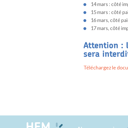
14 mars : côté im
15 mars : côté pa
16 mars, côté pair
17 mars, côté impa
Attention : 
sera interdi
Téléchargez le docu
HEM