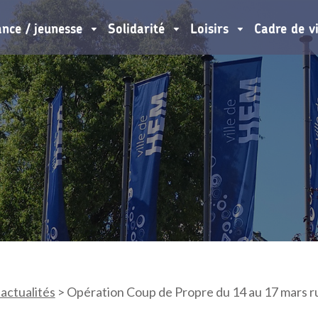
ance / jeunesse
Solidarité
Loisirs
Cadre de v
 actualités
>
Opération Coup de Propre du 14 au 17 mars r