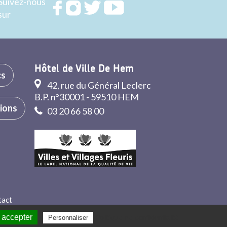
Suivez-nous
Rejoignez
Rejoignez
Rejoignez
Rejoignez
sur
nous sur
nous sur
nous sur
nous sur
FACEBOOK
INSTAGRAM
TWITTER
YOUTUBE
Hôtel de Ville De Hem
cs
42, rue du Général Leclerc
B.P. n°30001 - 59510 HEM
tions
03 20 66 58 00
tact
 accepter
Politique de confidentialité
Personnaliser