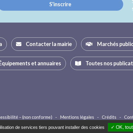
S'inscrire
a
Contacter la mairie
Marchés publi
Équipements et annuaires
Toutes nos publica
essibilité – (non conforme)
-
Mentions légales
-
Crédits
-
Con
lisation de services tiers pouvant installer des cookies
✓ OK, tout