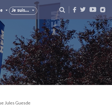
ie
Je suis…
ue Jules Guesde