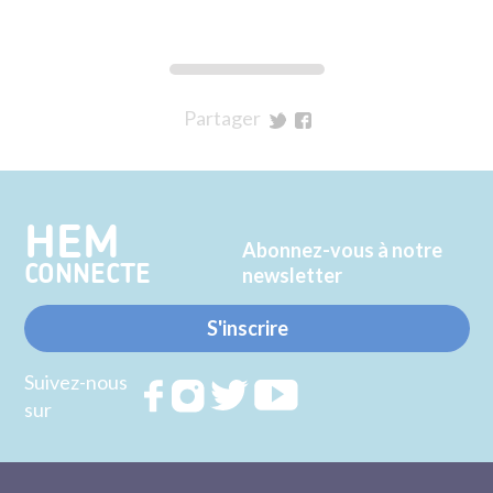
Partager
sur
sur
Twitter
Facebook
HEM
Abonnez-vous à notre
CONNECTE
newsletter
S'inscrire
Suivez-nous
Rejoignez
Rejoignez
Rejoignez
Rejoignez
sur
nous sur
nous sur
nous sur
nous sur
FACEBOOK
INSTAGRAM
TWITTER
YOUTUBE