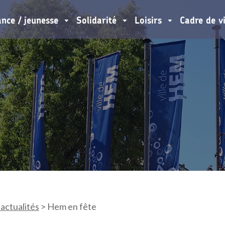
ance / jeunesse
Solidarité
Loisirs
Cadre de v
 actualités
>
Hem en fête