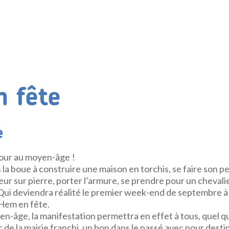
 fête
e
our au moyen-âge !
 la boue à construire une maison en torchis, se faire son 
eur sur pierre, porter l’armure, se prendre pour un chevalier
Qui deviendra réalité le premier week-end de septembre à 
 Hem en fête.
n-âge, la manifestation permettra en effet à tous, quel qu
rc de la mairie franchi, un bon dans le passé avec pour dest