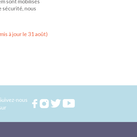
em sont mobilisés
 sécurité, nous
mis à jour le 31 août)
Suivez-nous
Rejoignez
Rejoignez
Rejoignez
Rejoignez
sur
nous sur
nous sur
nous sur
nous sur
FACEBOOK
INSTAGRAM
TWITTER
YOUTUBE