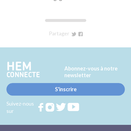
Partager
sur
sur
Twitter
Facebook
HEM
Abonnez-vous à notre
CONNECTE
newsletter
S'inscrire
Suivez-nous
Rejoignez
Rejoignez
Rejoignez
Rejoignez
sur
nous sur
nous sur
nous sur
nous sur
FACEBOOK
INSTAGRAM
TWITTER
YOUTUBE