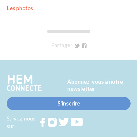
Les photos
Partager
sur
sur
Twitter
Facebook
HEM
Abonnez-vous à notre
CONNECTE
newsletter
S'inscrire
Suivez-nous
Rejoignez
Rejoignez
Rejoignez
Rejoignez
sur
nous sur
nous sur
nous sur
nous sur