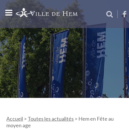
Accueil
>
Toutes les actualités
>
Hem en Fête au
moyen age