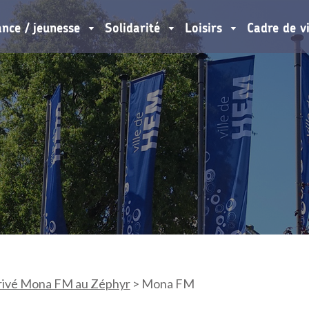
ance / jeunesse
Solidarité
Loisirs
Cadre de v
rivé Mona FM au Zéphyr
>
Mona FM