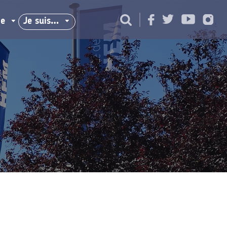
ie
Je suis…