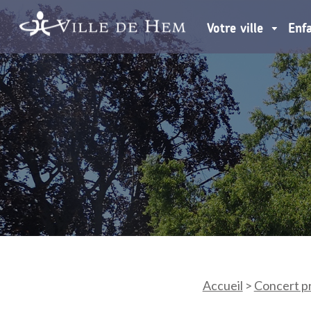
Votre ville
Enf
Accueil
>
Concert p