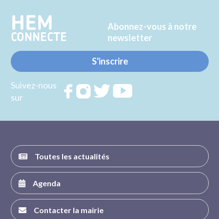
HEM
Abonnez-vous à notre
CONNECTE
newsletter
S'inscrire
Suivez-nous
Rejoignez
Rejoignez
Rejoignez
Rejoignez
sur
nous sur
nous sur
nous sur
nous sur
FACEBOOK
INSTAGRAM
TWITTER
YOUTUBE
Toutes les actualités
Agenda
Contacter la mairie