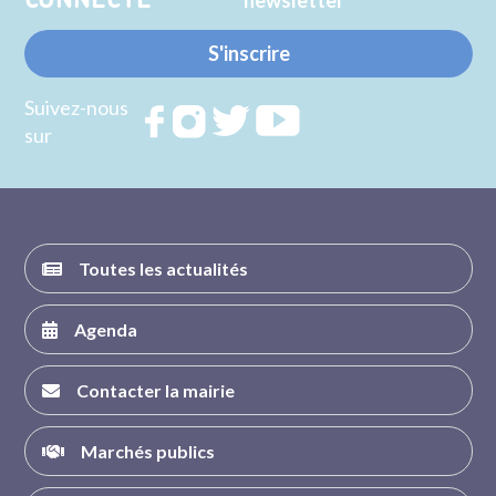
CONNECTE
S'inscrire
Suivez-nous
Rejoignez
Rejoignez
Rejoignez
Rejoignez
sur
nous sur
nous sur
nous sur
nous sur
FACEBOOK
INSTAGRAM
TWITTER
YOUTUBE
Toutes les actualités
Agenda
Contacter la mairie
Marchés publics