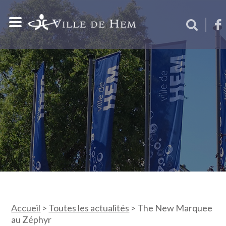
Accueil
>
Toutes les actualités
>
The New Marquee
au Zéphyr