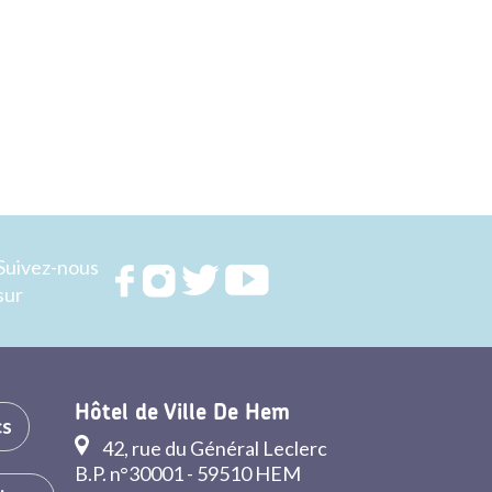
Suivez-nous
Rejoignez
Rejoignez
Rejoignez
Rejoignez
sur
nous sur
nous sur
nous sur
nous sur
FACEBOOK
INSTAGRAM
TWITTER
YOUTUBE
Hôtel de Ville De Hem
cs
42, rue du Général Leclerc
B.P. n°30001 - 59510 HEM