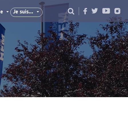
ie
Je suis…