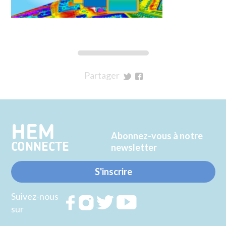
Partager
sur
sur
Twitter
Facebook
HEM
Abonnez-vous à notre
CONNECTE
newsletter
S'inscrire
Suivez-nous
Rejoignez
Rejoignez
Rejoignez
Rejoignez
sur
nous sur
nous sur
nous sur
nous sur