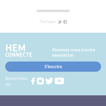
Partager
sur
sur
Twitter
Facebook
HEM
Abonnez-vous à notre
CONNECTE
newsletter
S'inscrire
Suivez-nous
Rejoignez
Rejoignez
Rejoignez
Rejoignez
sur
nous sur
nous sur
nous sur
nous sur
FACEBOOK
INSTAGRAM
TWITTER
YOUTUBE