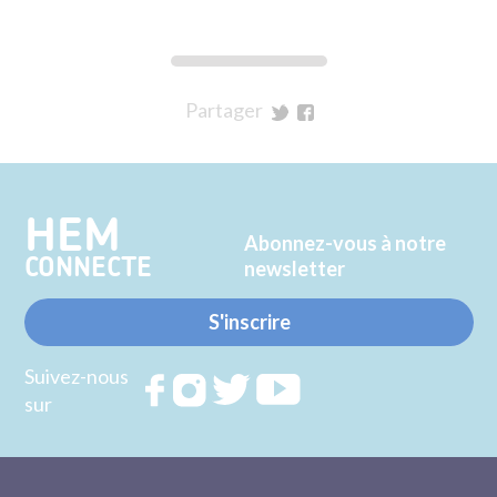
Partager
sur
sur
Twitter
Facebook
HEM
Abonnez-vous à notre
CONNECTE
newsletter
S'inscrire
Suivez-nous
Rejoignez
Rejoignez
Rejoignez
Rejoignez
sur
nous sur
nous sur
nous sur
nous sur
FACEBOOK
INSTAGRAM
TWITTER
YOUTUBE