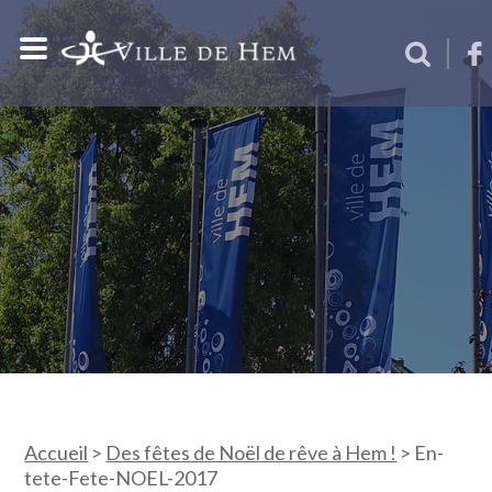
Accueil
>
Des fêtes de Noël de rêve à Hem !
>
En-
tete-Fete-NOEL-2017