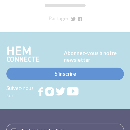
Partager
sur
sur
Twitter
Facebook
HEM
Abonnez-vous à notre
CONNECTE
newsletter
S'inscrire
Suivez-nous
Rejoignez
Rejoignez
Rejoignez
Rejoignez
sur
nous sur
nous sur
nous sur
nous sur
FACEBOOK
INSTAGRAM
TWITTER
YOUTUBE