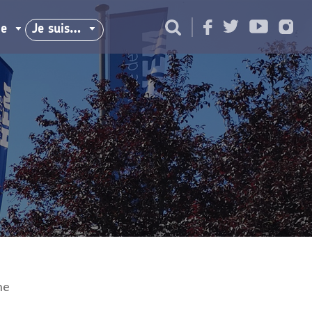
ie
Je suis…
ne