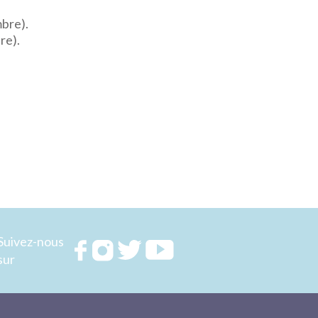
bre).
re).
Suivez-nous
Rejoignez
Rejoignez
Rejoignez
Rejoignez
sur
nous sur
nous sur
nous sur
nous sur
FACEBOOK
INSTAGRAM
TWITTER
YOUTUBE