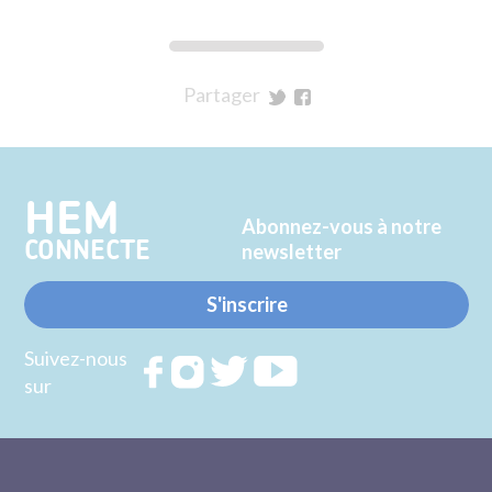
Partager
sur
sur
Twitter
Facebook
HEM
Abonnez-vous à notre
CONNECTE
newsletter
S'inscrire
Suivez-nous
Rejoignez
Rejoignez
Rejoignez
Rejoignez
sur
nous sur
nous sur
nous sur
nous sur
FACEBOOK
INSTAGRAM
TWITTER
YOUTUBE