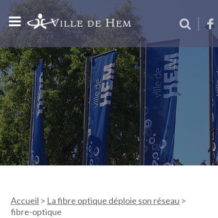
Accueil
>
La fibre optique déploie son réseau
>
fibre-optique