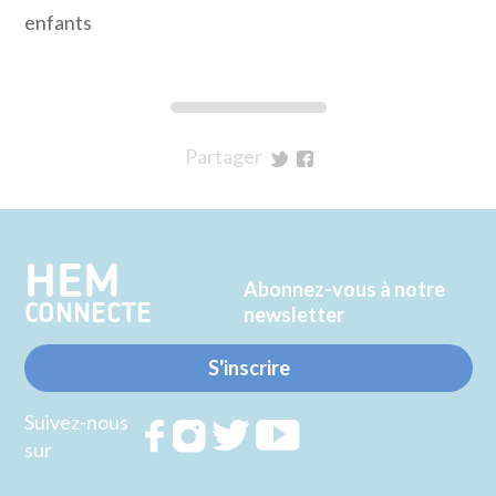
enfants
Partager
sur
sur
Twitter
Facebook
HEM
Abonnez-vous à notre
CONNECTE
newsletter
S'inscrire
Suivez-nous
Rejoignez
Rejoignez
Rejoignez
Rejoignez
sur
nous sur
nous sur
nous sur
nous sur
FACEBOOK
INSTAGRAM
TWITTER
YOUTUBE