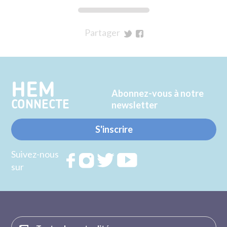
Partager
sur
sur
Twitter
Facebook
HEM
Abonnez-vous à notre
CONNECTE
newsletter
S'inscrire
Suivez-nous
Rejoignez
Rejoignez
Rejoignez
Rejoignez
sur
nous sur
nous sur
nous sur
nous sur
FACEBOOK
INSTAGRAM
TWITTER
YOUTUBE