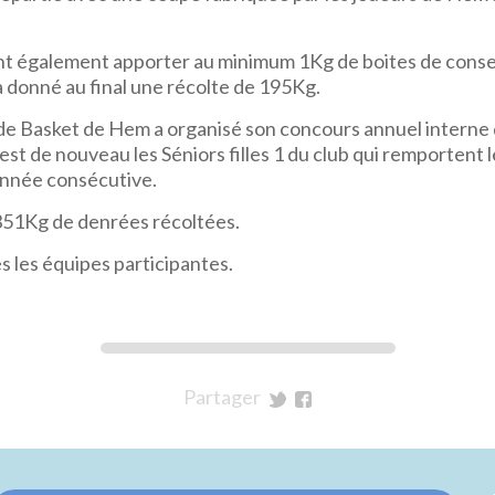
t également apporter au minimum 1Kg de boites de conse
 a donné au final une récolte de 195Kg.
b de Basket de Hem a organisé son concours annuel interne 
est de nouveau les Séniors filles 1 du club qui remporten
année consécutive.
 351Kg de denrées récoltées.
 les équipes participantes.
Partager
sur
sur
Twitter
Facebook