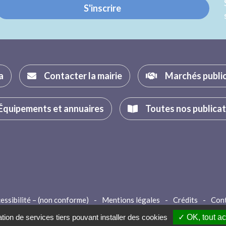
S'inscrire
a
Contacter la mairie
Marchés publi
Équipements et annuaires
Toutes nos publica
essibilité – (non conforme)
-
Mentions légales
-
Crédits
-
Con
ation de services tiers pouvant installer des cookies
✓ OK, tout a