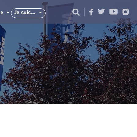
ie
Je suis…