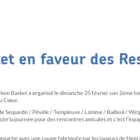
ket en faveur des Re
 Hem Basket a organisé le dimanche 25 février son 2éme tou
du Cœur.
de Sequedin / Pévèle / Templeuve / Lomme / Bailleul / Wing
te la journée pour des rencontres amicales et c’est l’équip
.
epartie avec une coupe fabriquée par les joueurs de Hem 