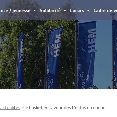
ance / jeunesse
Solidarité
Loisirs
Cadre de v
 actualités
>
le basket en faveur des Restos du coeur