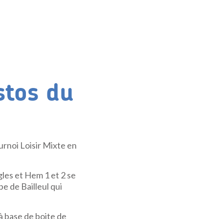
stos du
rnoi Loisir Mixte en
les et Hem 1 et 2 se
e de Bailleul qui
à base de boite de