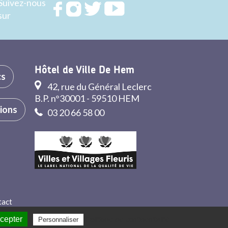
Suivez-nous
Rejoignez
Rejoignez
Rejoignez
Rejoignez
sur
nous sur
nous sur
nous sur
nous sur
FACEBOOK
INSTAGRAM
TWITTER
YOUTUBE
Hôtel de Ville De Hem
cs
42, rue du Général Leclerc
B.P. n°30001 - 59510 HEM
tions
03 20 66 58 00
tact
ccepter
Politique de confidentialité
Personnaliser