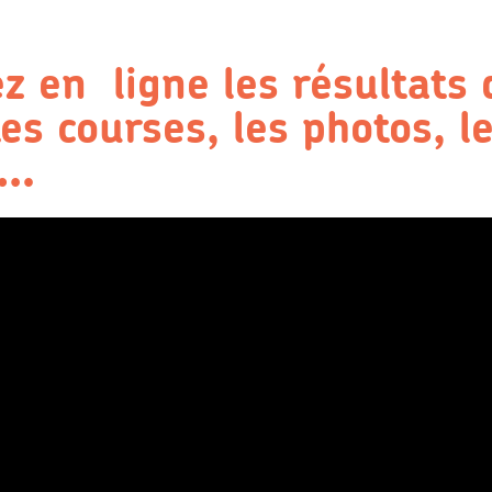
z en ligne les résultats 
es courses, les photos, l
s…