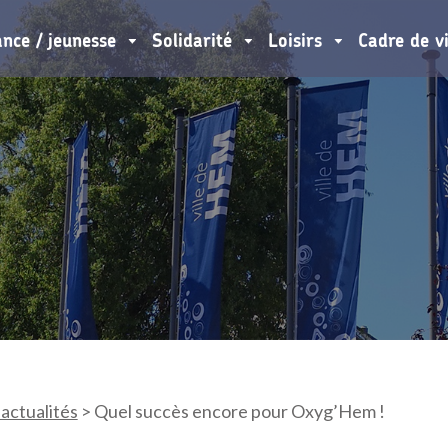
ance / jeunesse
Solidarité
Loisirs
Cadre de v
 actualités
>
Quel succès encore pour Oxyg’Hem !