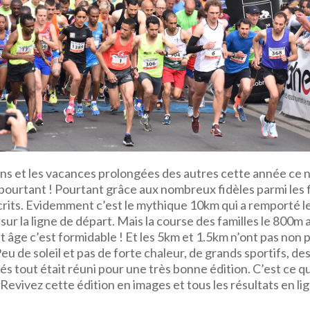
uns et les vacances prolongées des autres cette année ce n
urtant ! Pourtant grâce aux nombreux fidèles parmi les fi
crits. Evidemment c’est le mythique 10km qui a remporté le
ur la ligne de départ. Mais la course des familles le 800m at
 âge c’est formidable ! Et les 5km et 1.5km n’ont pas non pl
eu de soleil et pas de forte chaleur, de grands sportifs, de
s tout était réuni pour une très bonne édition. C’est ce 
 Revivez cette édition en images et tous les résultats en li