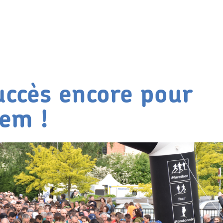
uccès encore pour
em !