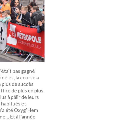
’était pas gagné
dèles, la course a
 plus de succès
tire de plus en plus.
us à pâlir de leurs
s habitués et
qu’a été Oxyg’Hem
gne… Et à l’année