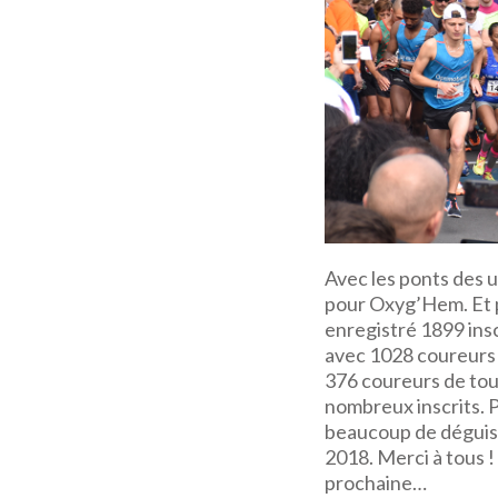
Avec les ponts des 
pour Oxyg’Hem. Et po
enregistré 1899 ins
avec 1028 coureurs s
376 coureurs de tout
nombreux inscrits. P
beaucoup de déguisé
2018. Merci à tous !
prochaine…