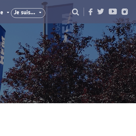
ie
Je suis…