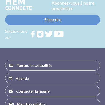
HEM
Abonnez-vous à notre
CONNECTE
newsletter
S'inscrire
Suivez-nous
Rejoignez
Rejoignez
Rejoignez
Rejoignez
sur
nous sur
nous sur
nous sur
nous sur
FACEBOOK
INSTAGRAM
TWITTER
YOUTUBE
Toutes les actualités
Agenda
Contacter la mairie
Marchés publics