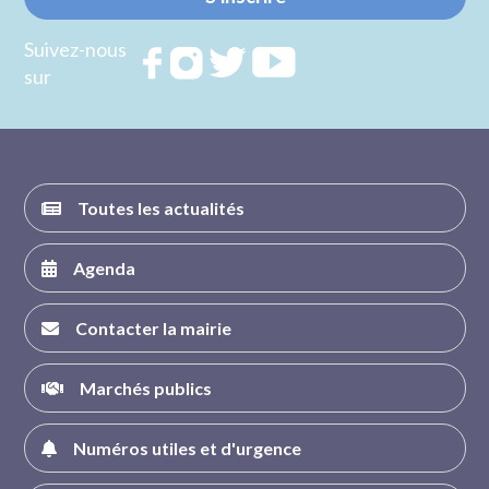
Suivez-nous
Rejoignez
Rejoignez
Rejoignez
Rejoignez
sur
nous sur
nous sur
nous sur
nous sur
FACEBOOK
INSTAGRAM
TWITTER
YOUTUBE
Toutes les actualités
Agenda
Contacter la mairie
Marchés publics
Numéros utiles et d'urgence