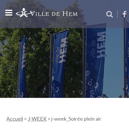
Accueil
>
J-WEEK
>
j-week_Soirée plein air