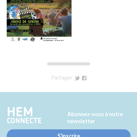
Partager
sur
sur
Twitter
Facebook
HEM
Abonnez-vous à notre
CONNECTE
newsletter
S'inscrire