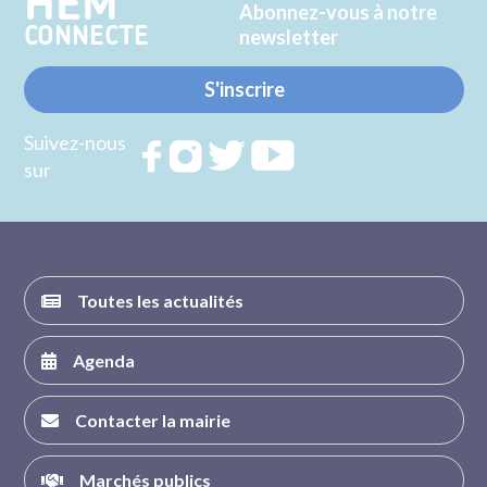
HEM
Abonnez-vous à notre
CONNECTE
newsletter
S'inscrire
Suivez-nous
Rejoignez
Rejoignez
Rejoignez
Rejoignez
sur
nous sur
nous sur
nous sur
nous sur
FACEBOOK
INSTAGRAM
TWITTER
YOUTUBE
Toutes les actualités
Agenda
Contacter la mairie
Marchés publics