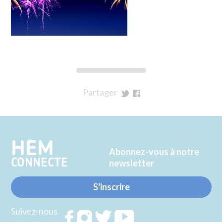
Partager
sur
sur
Twitter
Facebook
HEM
Abonnez-vous à notre
CONNECTE
newsletter
S'inscrire
Suivez-nous
Rejoignez
Rejoignez
Rejoignez
Rejoignez