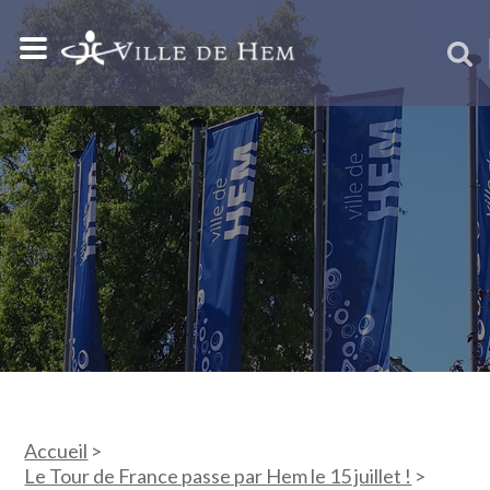
Accueil
>
Le Tour de France passe par Hem le 15 juillet !
>