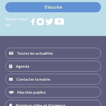
S'inscrire
Suivez-nous
Rejoignez
Rejoignez
Rejoignez
Rejoignez
sur
nous sur
nous sur
nous sur
nous sur
FACEBOOK
INSTAGRAM
TWITTER
YOUTUBE
Toutes les actualités
Agenda
Contacter la mairie
Marchés publics
Numéros utiles et d'urgence