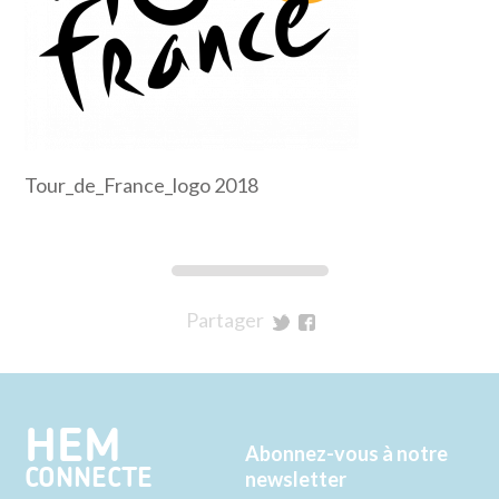
Tour_de_France_logo 2018
Partager
sur
sur
Twitter
Facebook
HEM
Abonnez-vous à notre
CONNECTE
newsletter