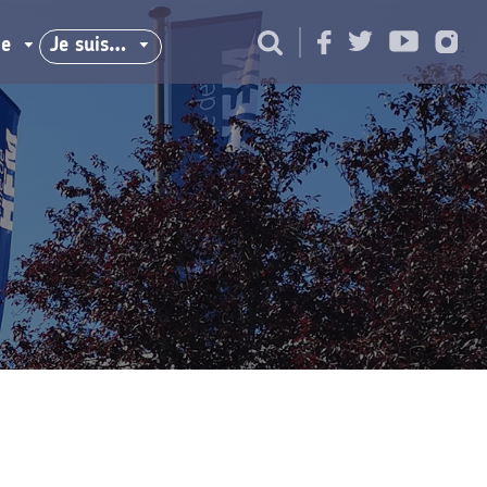
ie
Je suis…