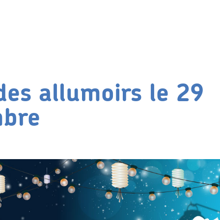
des allumoirs le 29
mbre