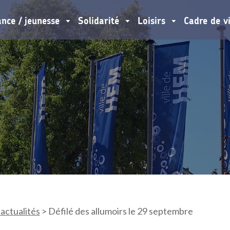
ance / jeunesse
Solidarité
Loisirs
Cadre de v
 actualités
>
Défilé des allumoirs le 29 septembre