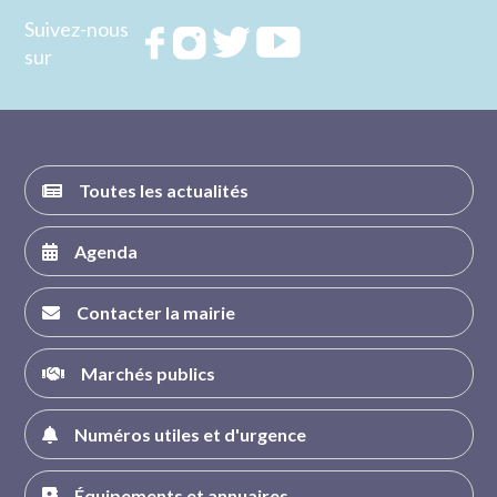
Suivez-nous
Rejoignez
Rejoignez
Rejoignez
Rejoignez
sur
nous sur
nous sur
nous sur
nous sur
FACEBOOK
INSTAGRAM
TWITTER
YOUTUBE
Toutes les actualités
Agenda
Contacter la mairie
Marchés publics
Numéros utiles et d'urgence
Équipements et annuaires