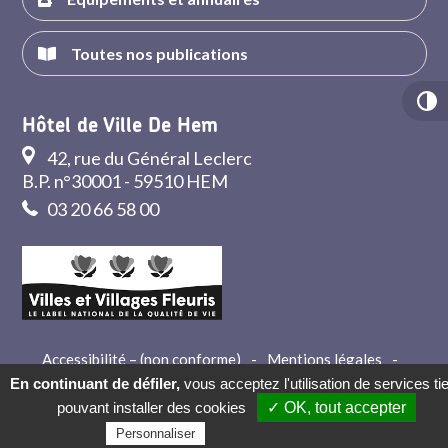
Toutes nos publications
Hôtel de Ville De Hem
42, rue du Général Leclerc
B.P. n°30001 - 59510 HEM
03 20 66 58 00
Accessibilité – (non conforme)
-
Mentions légales
-
Crédits
-
Contact
En continuant de défiler,
vous acceptez l'utilisation de services ti
pouvant installer des cookies
✓ OK, tout accepter
Politique de confidentialité
Personnaliser