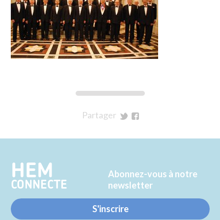
Partager
sur
sur
Twitter
Facebook
HEM
Abonnez-vous à notre
CONNECTE
newsletter
S'inscrire