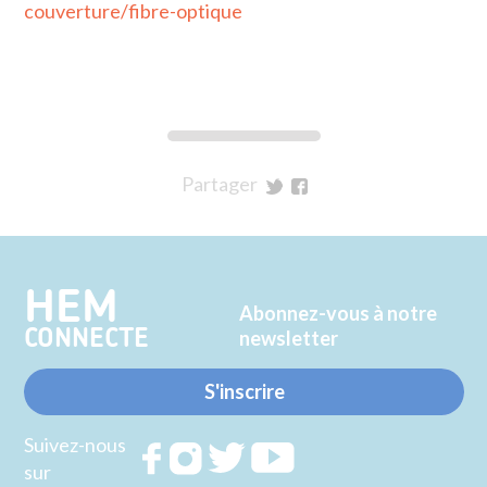
couverture/fibre-optique
Partager
sur
sur
Twitter
Facebook
HEM
Abonnez-vous à notre
CONNECTE
newsletter
S'inscrire
Suivez-nous
Rejoignez
Rejoignez
Rejoignez
Rejoignez
sur
nous sur
nous sur
nous sur
nous sur