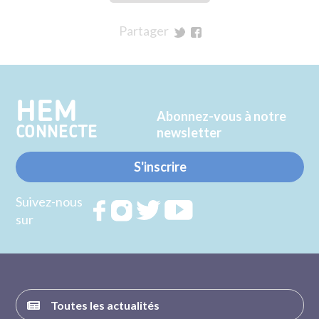
Partager
sur
sur
Twitter
Facebook
HEM
Abonnez-vous à notre
CONNECTE
newsletter
S'inscrire
Suivez-nous
Rejoignez
Rejoignez
Rejoignez
Rejoignez
sur
nous sur
nous sur
nous sur
nous sur
FACEBOOK
INSTAGRAM
TWITTER
YOUTUBE
Toutes les actualités