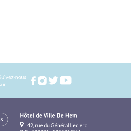
Suivez-nous
Rejoignez
Rejoignez
Rejoignez
Rejoignez
sur
nous sur
nous sur
nous sur
nous sur
FACEBOOK
INSTAGRAM
TWITTER
YOUTUBE
Hôtel de Ville De Hem
cs
42, rue du Général Leclerc