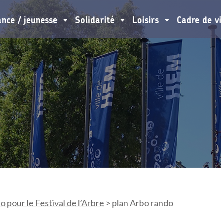
ance / jeunesse
Solidarité
Loisirs
Cadre de v
 pour le Festival de l’Arbre
>
plan Arbo rando