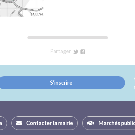
Partager
sur
sur
Twitter
Facebook
S'inscrire
a
Contacter la mairie
Marchés publi