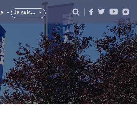
ie
Je suis…