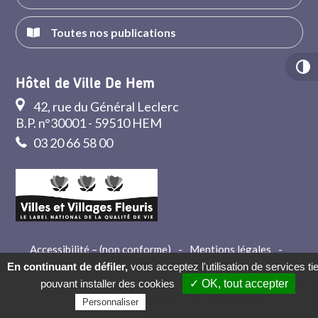
Toutes nos publications
Hôtel de Ville De Hem
42, rue du Général Leclerc
B.P. n°30001 - 59510 HEM
03 20 66 58 00
Accessibilité – (non conforme)
-
Mentions légales
-
Crédits
-
Contact
En continuant de défiler,
vous acceptez l'utilisation de services ti
pouvant installer des cookies
✓ OK, tout accepter
Politique de confidentialité
Personnaliser