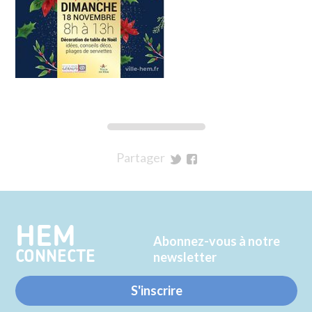
Partager
sur
sur
Twitter
Facebook
HEM
Abonnez-vous à notre
CONNECTE
newsletter
S'inscrire