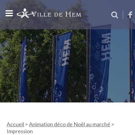
Accueil
>
Animation déco de Noël au marché
>
Impression