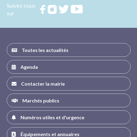
Suivez-nous
Rejoignez
Rejoignez
Rejoignez
Rejoignez
sur
nous sur
nous sur
nous sur
nous sur
FACEBOOK
INSTAGRAM
TWITTER
YOUTUBE
Toutes les actualités
Agenda
Contacter la mairie
Marchés publics
Numéros utiles et d'urgence
Équipements et annuaires