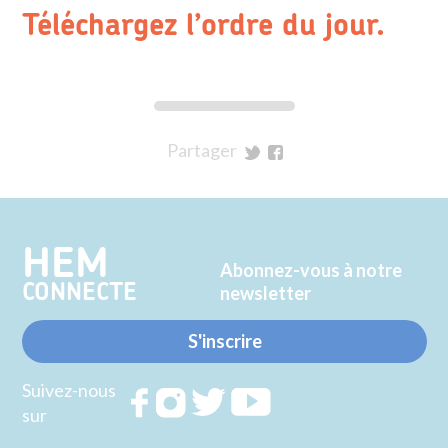
Téléchargez l’ordre du jour.
Partager
sur
sur
Twitter
Facebook
HEM
Abonnez-vous à notre
CONNECTE
newsletter
S'inscrire
Suivez-nous
Rejoignez
Rejoignez
Rejoignez
Rejoignez
sur
nous sur
nous sur
nous sur
nous sur