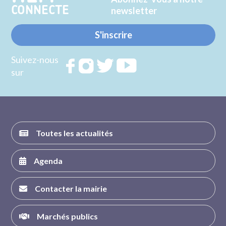
CONNECTE
newsletter
S'inscrire
Suivez-nous
Rejoignez
Rejoignez
Rejoignez
Rejoignez
sur
nous sur
nous sur
nous sur
nous sur
FACEBOOK
INSTAGRAM
TWITTER
YOUTUBE
Toutes les actualités
Agenda
Contacter la mairie
Marchés publics