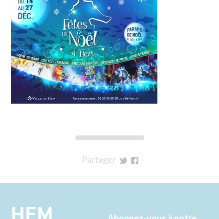
Partager
sur
sur
Twitter
Facebook
HEM
Abonnez-vous à notre