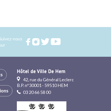
Suivez-nous
Rejoignez
Rejoignez
Rejoignez
Rejoignez
sur
nous sur
nous sur
nous sur
nous sur
FACEBOOK
INSTAGRAM
TWITTER
YOUTUBE
Hôtel de Ville De Hem
cs
42, rue du Général Leclerc
B.P. n°30001 - 59510 HEM
tions
03 20 66 58 00