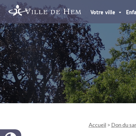
Votre ville
Enf
Accueil
>
Don du san