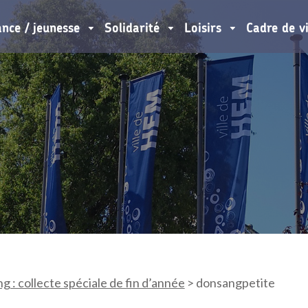
ance / jeunesse
Solidarité
Loisirs
Cadre de v
g : collecte spéciale de fin d’année
>
donsangpetite