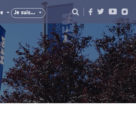
ie
Je suis…